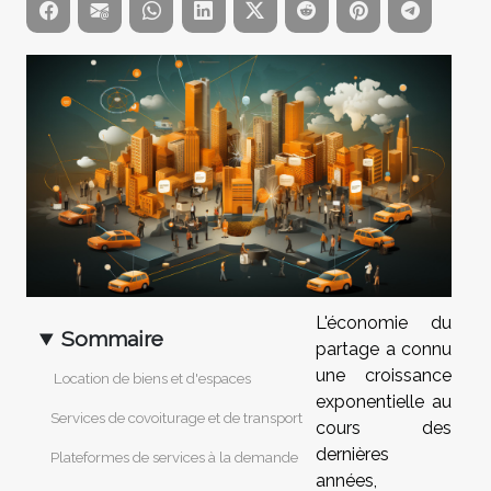
L'économie du
Sommaire
partage a connu
une croissance
Location de biens et d'espaces
exponentielle au
Services de covoiturage et de transport
cours des
dernières
Plateformes de services à la demande
années,